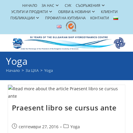
Skip
НАЧАЛО
ЗА НАС
СУК
СЪОРЪЖЕНИЯ
to
УСЛУГИ И ПРОДУКТИ
ОБЯВИ & НОВИНИ
КЛИЕНТИ
content
ПУБЛИКАЦИИ
ПРОФИЛ НА КУПУВАЧА
КОНТАКТИ
Yoga
Начало
>
За ЦХА
>
Yoga
Praesent libro se cursus ante
Post
Post
септември 27, 2016
Yoga
published:
category: