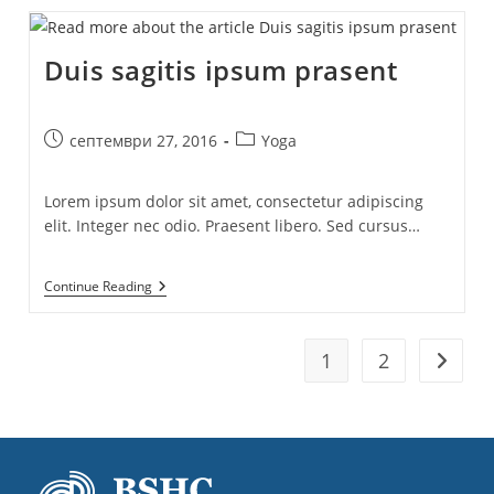
An
Cursus
Duis sagitis ipsum prasent
Post
Post
септември 27, 2016
Yoga
published:
category:
Lorem ipsum dolor sit amet, consectetur adipiscing
elit. Integer nec odio. Praesent libero. Sed cursus…
Duis
Continue Reading
Sagitis
Ipsum
Prasent
1
2
Go to t