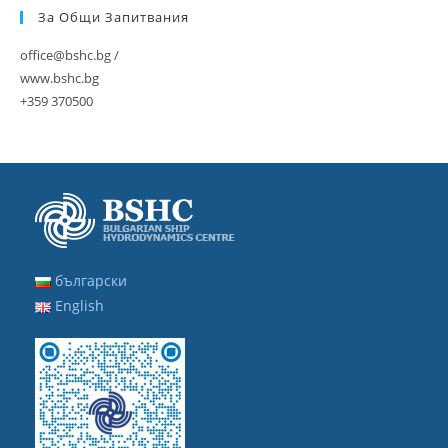
За Общи Запитвания
office@bshc.bg /
www.bshc.bg
+359 370500
български
English