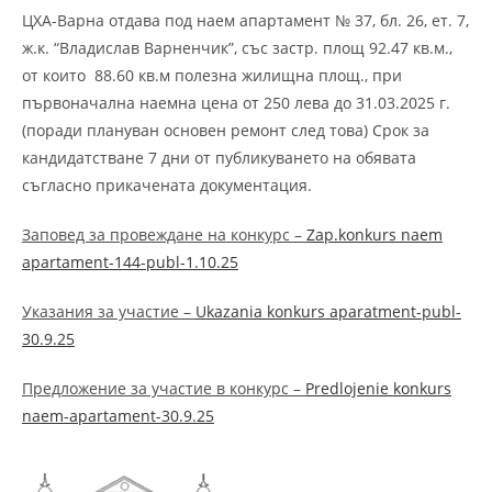
ЦХА-Варна отдава под наем апартамент № 37, бл. 26, ет. 7,
ж.к. “Владислав Варненчик”, със застр. площ 92.47 кв.м.,
от които 88.60 кв.м полезна жилищна площ., при
първоначална наемна цена от 250 лева до 31.03.2025 г.
(поради плануван основен ремонт след това) Срок за
кандидатстване 7 дни от публикуването на обявата
съгласно прикачената документация.
Заповед за провеждане на конкурс –
Zap.konkurs naem
apartament-144-publ-1.10.25
Указания за участие –
Ukazania konkurs aparatment-publ-
30.9.25
Предложение за участие в конкурс –
Predlojenie konkurs
naem-apartament-30.9.25