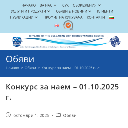
Skip
НАЧАЛО
ЗА НАС
СУК
СЪОРЪЖЕНИЯ
to
УСЛУГИ И ПРОДУКТИ
ОБЯВИ & НОВИНИ
КЛИЕНТИ
content
ПУБЛИКАЦИИ
ПРОФИЛ НА КУПУВАЧА
КОНТАКТИ
Обяви
Начало
>
Обяви
>
Конкурс за наем – 01.10.2025 г.
>
Конкурс за наем – 01.10.2025
г.
Post
Post
октомври 1, 2025
Обяви
published:
category: