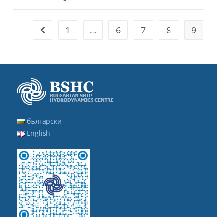
–
ОБЩЕСТВЕНИ
ПОРЪЧКИ
1
…
6
7
8
9
Go to the previous page
български
English