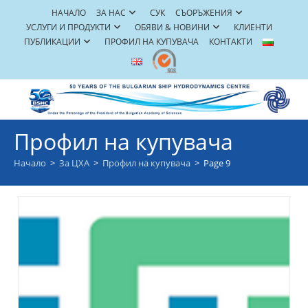
Skip
НАЧАЛО
ЗА НАС
СУК
СЪОРЪЖЕНИЯ
to
УСЛУГИ И ПРОДУКТИ
ОБЯВИ & НОВИНИ
КЛИЕНТИ
content
ПУБЛИКАЦИИ
ПРОФИЛ НА КУПУВАЧА
КОНТАКТИ
Профил на купувача
Начало
>
За ЦХА
>
Профил на купувача
>
Page 9