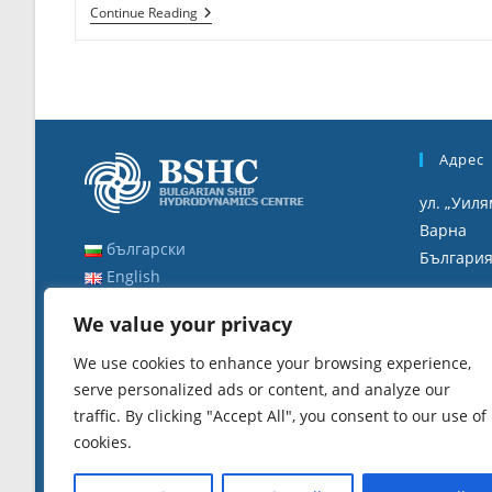
Търг
Continue Reading
За
Наем
–
08.05.2025
Г.
Адрес
ул. „Уиля
Варна
български
Българи
English
Работ
We value your privacy
8:00 ч. - 
We use cookies to enhance your browsing experience,
12:30 ч. -
serve personalized ads or content, and analyze our
traffic. By clicking "Accept All", you consent to our use of
cookies.