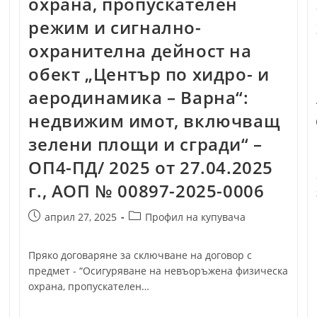
охрана, пропускателен
режим и сигнално-
охранителна дейност на
обект „Център по хидро- и
аеродинамика – Варна“:
недвижим имот, включващ
зелени площи и сгради“ –
ОП4-ПД/ 2025 от 27.04.2025
г., АОП № 00897-2025-0006
Post
Post
април 27, 2025
Профил на купувача
published:
category:
Пряко договаряне за сключване на договор с
предмет - “Осигуряване на невъоръжена физическа
охрана, пропускателен…