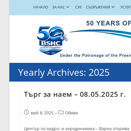
Skip
НАЧАЛО
ЗА НАС
СУК
СЪОРЪЖЕНИЯ
УСЛУ
to
content
Yearly Archives: 2025
Търг за наем – 08.05.2025 г.
Post
Post
май 8, 2025
Обяви
published:
category:
Център по хидро- и аеродинамика – Варна открива