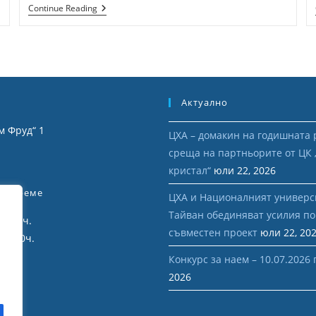
Пряко
Continue Reading
Договаряне
За
Сключване
На
Договор
С
Предмет
–
Актуално
“Осигуряване
На
м Фруд“ 1
Невъоръжена
ЦХА – домакин на годишната 
Физическа
среща на партньорите от ЦК
Охрана,
я
Пропускателен
кристал“
юли 22, 2026
Режим
И
но Време
ЦХА и Националният универс
Сигнално-
Охранителна
Тайван обединяват усилия по
12:00 ч.
Дейност
съвместен проект
юли 22, 20
На
 16:30ч.
Обект
„Център
Конкурс за наем – 10.07.2026 г
По
2026
Хидро-
И
Аеродинамика
–