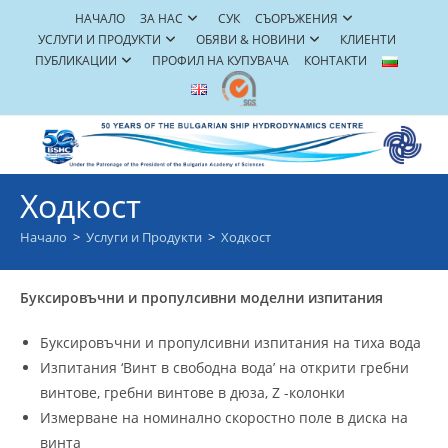
Skip
НАЧАЛО
ЗА НАС
СУК
СЪОРЪЖЕНИЯ
to
УСЛУГИ И ПРОДУКТИ
ОБЯВИ & НОВИНИ
КЛИЕНТИ
content
ПУБЛИКАЦИИ
ПРОФИЛ НА КУПУВАЧА
КОНТАКТИ
Ходкост
Начало
>
Услуги и Продукти
>
Ходкост
Буксировъчни и пропулсивни моделни изпитания
Буксировъчни и пропулсивни изпитания на тиха вода
Изпитания ‘Винт в свободна вода’ на открити гребни
винтове, гребни винтове в дюза, Z -колонки
Измерване на номинално скоростно поле в диска на
винта