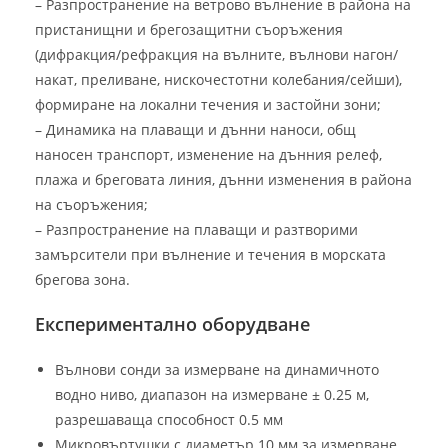
– Разпространение на ветрово вълнение в района на
пристанищни и брегозащитни съоръжения
(дифракция/рефракция на вълните, вълнови нагон/
накат, преливане, нискочестотни колебания/сейши),
формиране на локални течения и застойни зони;
– Динамика на плаващи и дънни наноси, общ
наносен транспорт, изменение на дънния релеф,
плажа и бреговата линия, дънни изменения в района
на съоръжения;
– Разпространение на плаващи и разтворими
замърсители при вълнение и течения в морската
брегова зона.
Експериментално оборудване
Вълнови сонди за измерване на динамичното
водно ниво, диапазон на измерване ± 0.25 м,
разрешаваща способност 0.5 мм
Микровъртушки с диаметър 10 мм за измерване