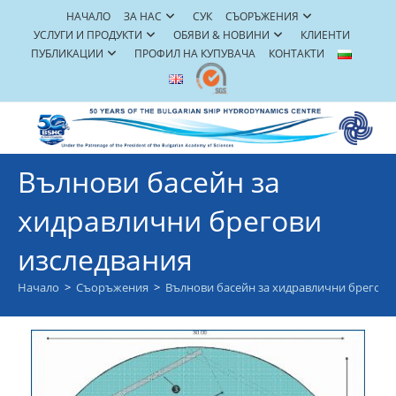
Skip
НАЧАЛО
ЗА НАС
СУК
СЪОРЪЖЕНИЯ
to
УСЛУГИ И ПРОДУКТИ
ОБЯВИ & НОВИНИ
КЛИЕНТИ
content
ПУБЛИКАЦИИ
ПРОФИЛ НА КУПУВАЧА
КОНТАКТИ
Вълнови басейн за
хидравлични брегови
изследвания
Начало
>
Съоръжения
>
Вълнови басейн за хидравлични брегови