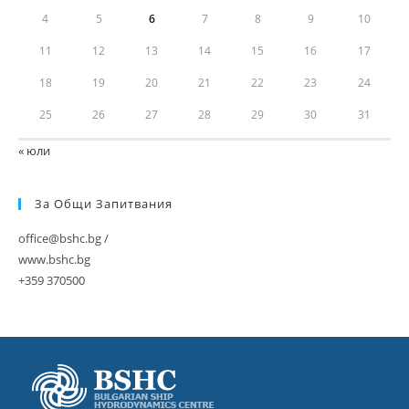
4
5
6
7
8
9
10
11
12
13
14
15
16
17
18
19
20
21
22
23
24
25
26
27
28
29
30
31
« юли
За Общи Запитвания
office@bshc.bg /
www.bshc.bg
+359 370500