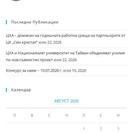
Последни Публикации
ЦХА – домакин на годишната работна среща на партньорите от
ЦК „Син кристал“
юли 22, 2026
ЦХА и Националният университет на Тайван обединяват усилия
по нов съвместен проект
юли 22, 2026
Конкурс за наем – 10.07.2026 г.
юли 10, 2026
Календар
АВГУСТ 2026
П
В
С
Ч
П
С
Н
1
2
3