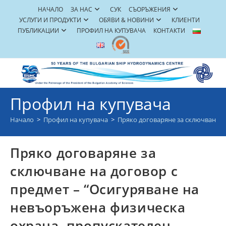
Skip
НАЧАЛО
ЗА НАС
СУК
СЪОРЪЖЕНИЯ
to
УСЛУГИ И ПРОДУКТИ
ОБЯВИ & НОВИНИ
КЛИЕНТИ
content
ПУБЛИКАЦИИ
ПРОФИЛ НА КУПУВАЧА
КОНТАКТИ
Профил на купувача
Начало
>
Профил на купувача
>
Пряко договаряне за сключване на
Пряко договаряне за
сключване на договор с
предмет – “Осигуряване на
невъоръжена физическа
охрана, пропускателен