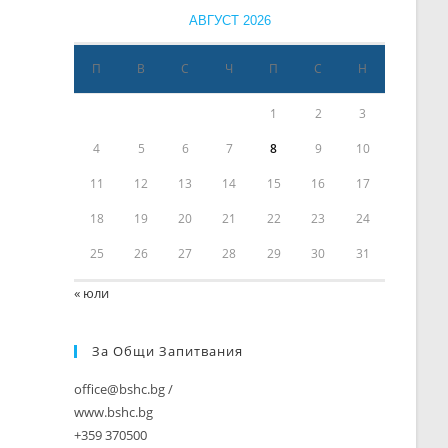
АВГУСТ 2026
П
В
С
Ч
П
С
Н
1
2
3
4
5
6
7
8
9
10
11
12
13
14
15
16
17
18
19
20
21
22
23
24
25
26
27
28
29
30
31
« юли
За Общи Запитвания
office@bshc.bg /
www.bshc.bg
+359 370500