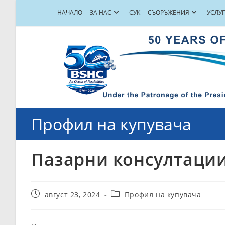
Skip
НАЧАЛО
ЗА НАС
СУК
СЪОРЪЖЕНИЯ
УСЛУ
to
content
Профил на купувача
Пазарни консултации –
Post
Post
август 23, 2024
Профил на купувача
published:
category: