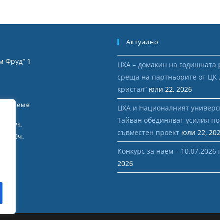
Актуално
м Фруд“ 1
ЦХА – домакин на годишната 
среща на партньорите от ЦК
я
кристал“
юли 22, 2026
но Време
ЦХА и Националният универс
Тайван обединяват усилия по
12:00 ч.
съвместен проект
юли 22, 20
 16:30ч.
Конкурс за наем – 10.07.2026 г
2026