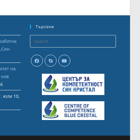
Търсене
работна
 „Син
итет на
Opens
 нов
in
26
your
application
.
юли 10,