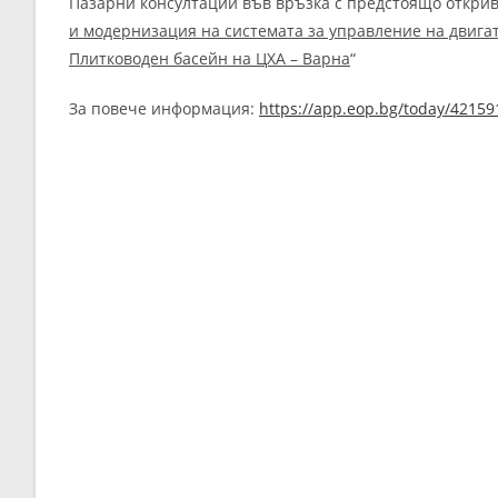
Пазарни консултации във връзка с предстоящо открива
и модернизация на системата за управление на двига
Плитководен басейн на ЦХА – Варна
“
За повече информация:
https://app.eop.bg/today/42159