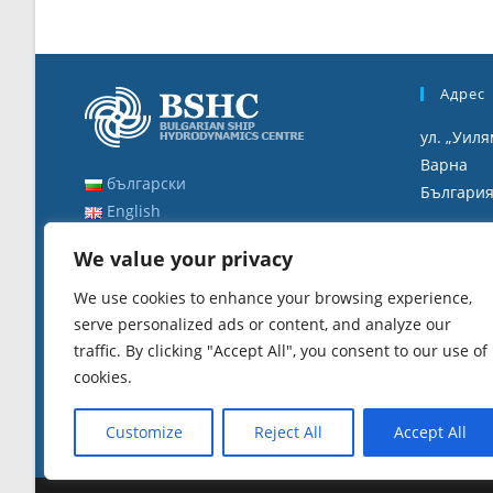
Адрес
ул. „Уиля
Варна
български
Българи
English
Работ
We value your privacy
8:00 ч. - 
We use cookies to enhance your browsing experience,
12:30 ч. -
serve personalized ads or content, and analyze our
traffic. By clicking "Accept All", you consent to our use of
cookies.
Customize
Reject All
Accept All