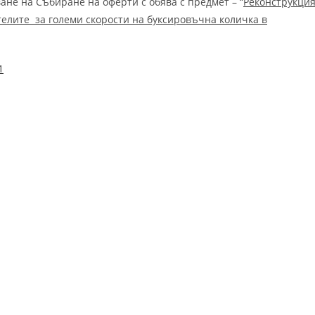
не на Събиране на оферти с обява с предмет – “
Реконструкци
телите за големи скорости на буксировъчна количка в
1