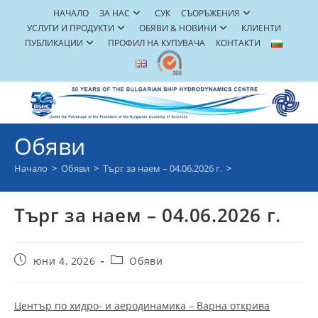
Skip
НАЧАЛО
ЗА НАС
СУК
СЪОРЪЖЕНИЯ
to
УСЛУГИ И ПРОДУКТИ
ОБЯВИ & НОВИНИ
КЛИЕНТИ
content
ПУБЛИКАЦИИ
ПРОФИЛ НА КУПУВАЧА
КОНТАКТИ
Обяви
Начало
>
Обяви
>
Търг за наем – 04.06.2026 г.
>
Търг за наем – 04.06.2026 г.
Post
Post
юни 4, 2026
Обяви
published:
category:
Център по хидро- и аеродинамика – Варна открива