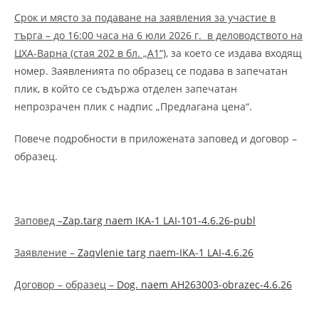
Срок и място за подаване на заявления за участие в
търга – до 16:00 часа на 6 юли 2026 г. в деловодството на
ЦХА-Варна (стая 202 в бл. „А1“)
, за което се издава входящ
номер. Заявленията по образец се подава в запечатан
плик, в който се съдържа отделен запечатан
непрозрачен плик с надпис „Предлагана цена“.
Повече подробности в приложената заповед и договор –
образец.
Заповед –
Zap.targ naem IKA-1 LAI-101-4.6.26-publ
Заявление –
Zaqvlenie targ naem-IKА-1 LAI-4.6.26
Договор – образец –
Dog. naem AH263003-obrazec-4.6.26