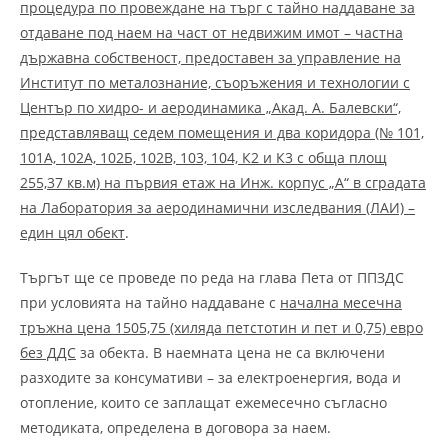
процедура по провеждане на търг с тайно наддаване за
отдаване под наем на част от недвижим имот – частна
държавна собственост, предоставен за управление на
Институт по металознание, съоръжения и технологии с
Център по хидро- и аеродинамика „Акад. А. Балевски“,
представляващ седем помещения и два коридора (№ 101,
101А, 102А, 102Б, 102В, 103, 104, К2 и К3 с обща площ
255,37 кв.м) на първия етаж на Инж. корпус „А“ в сградата
на Лаборатория за аеродинамични изследвания (ЛАИ) –
един цял обект
.
Търгът ще се проведе по реда на глава Пета от ППЗДС
при условията на тайно наддаване с
начална месечна
тръжна цена 1505,75 (хиляда петстотин и пет и 0,75) евро
без ДДС
за обекта. В наемната цена не са включени
разходите за консумативи – за електроенергия, вода и
отопление, които се заплащат ежемесечно съгласно
методиката, определена в договора за наем.