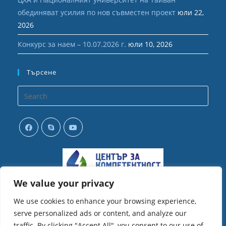
обединяват усилия по нов съвместен проект
юли 22,
2026
Конкурс за наем – 10.07.2026 г.
юли 10, 2026
Търсене
Opens
in
your
application
We value your privacy
We use cookies to enhance your browsing experience,
serve personalized ads or content, and analyze our
traffic. By clicking "Accept All", you consent to our use of