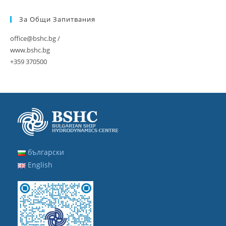
За Общи Запитвания
office@bshc.bg /
www.bshc.bg
+359 370500
български
English