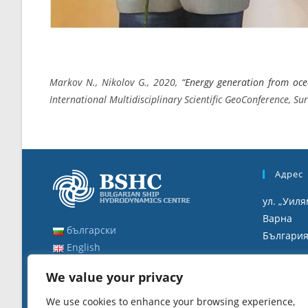
Markov N., Nikolov G., 2020, “
Energy generation from ocea
International Multidisciplinary Scientific GeoConference,
Адрес
ул. „Уиля
Варна
български
Българи
English
Работ
We value your privacy
8:00 ч. - 
We use cookies to enhance your browsing experience,
12:30 ч. -