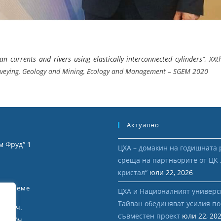
n currents and rivers using elastically interconnected cylinders
”, XXt
 Surveying, Geology and Mining, Ecology and Management – SGEM 2020
Актуално
м Фруд“ 1
ЦХА – домакин на годишната 
среща на партньорите от ЦК
я
кристал“
юли 22, 2026
но Време
ЦХА и Националният универс
Тайван обединяват усилия по
12:00 ч.
съвместен проект
юли 22, 20
 16:30ч.