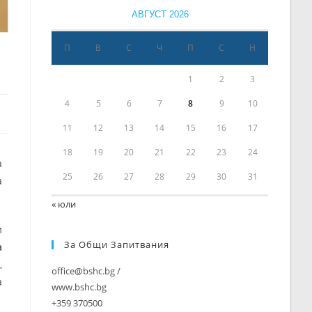
АВГУСТ 2026
П
В
С
Ч
П
С
Н
1
2
3
4
5
6
7
8
9
10
11
12
13
14
15
16
17
18
19
20
21
22
23
24
а
25
26
27
28
29
30
31
а
« юли
и
За Общи Запитвания
а
в
,
office@bshc.bg /
а
www.bshc.bg
+359 370500