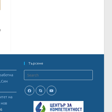
h
Търсене
работна
 „Син
итет на
 нов
26