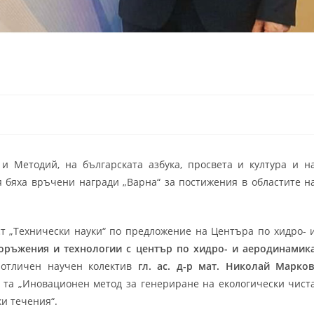
и Методий, на българската азбука, просвета и култура и н
 бяха връчени награди „Варна“ за постижения в областите н
ст „Технически науки“ по предложение на Центъра по хидро- 
ъоръжения и технологии с център по хидро- и аеродинамик
е отличен научен колектив
гл. ас. д-р мат. Николай Марко
а та „Иновационен метод за генериране на екологически чист
и течения“.