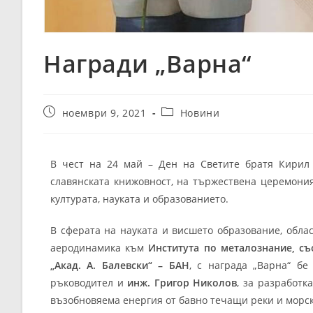
Награди „Варна“
ноември 9, 2021
Новини
В чест на 24 май – Ден на Светите братя Кирил 
славянската книжовност, на тържествена церемония
културата, науката и образованието.
В сферата на науката и висшето образование, обла
аеродинамика към
Института по металознание, с
„Акад. А. Балевски“ – БАН
, с награда „Варна“ б
ръководител и
инж. Григор Николов
, за разработк
възобновяема енергия от бавно течащи реки и морск