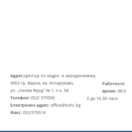
Адрес:
Център по хидро- и аеродинамика,
9003 гр. Варна, кв. Аспарухово,
Работното
ул. „Уилям Фруд” № 1, п.к. 58
време:
08.0
Телeфон:
052/ 370500
0 до 16.30 часа
Електронен адрес:
office@bshc.bg
Факс:
052/370514